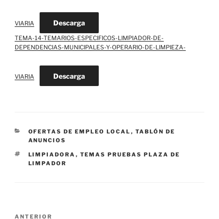
Descarga
VIARIA
TEMA-14-TEMARIOS-ESPECIFICOS-LIMPIADOR-DE-
DEPENDENCIAS-MUNICIPALES-Y-OPERARIO-DE-LIMPIEZA-
Descarga
VIARIA
CATEGORÍAS
OFERTAS DE EMPLEO LOCAL
,
TABLÓN DE
ANUNCIOS
ETIQUETAS
LIMPIADORA
,
TEMAS PRUEBAS PLAZA DE
LIMPADOR
Navegación
Entrada
ANTERIOR