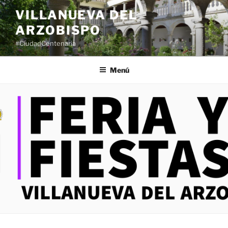
Saltar
VILLANUEVA DEL
al
ARZOBISPO
contenido
#CiudadCentenaria
Menú