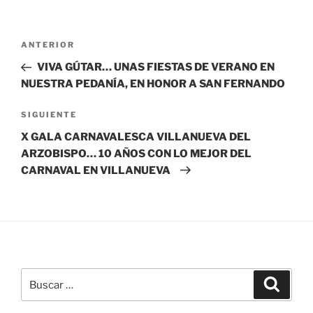
Navegación
Entrada
ANTERIOR
de
anterior:
VIVA GÚTAR… UNAS FIESTAS DE VERANO EN
entradas
NUESTRA PEDANÍA, EN HONOR A SAN FERNANDO
Siguiente
SIGUIENTE
entrada
X GALA CARNAVALESCA VILLANUEVA DEL
ARZOBISPO… 10 AÑOS CON LO MEJOR DEL
CARNAVAL EN VILLANUEVA
Buscar
Buscar
por: