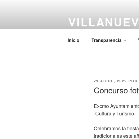
Saltar
al
VILLANUEV
contenido
#CiudadCentenaria
Inicio
Transparencia
PUBLICADO
29 ABRIL, 2022
PO
EL
Concurso fot
Excmo Ayuntamiento
-Cultura y Turismo-
Celebramos la fiesta
tradicionales este a