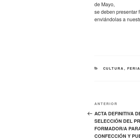
de Mayo,
se deben presentar f
enviándolas a nuest
CATEGORÍAS
CULTURA
,
FERIA
Navegación
Entrada
ANTERIOR
de
anterior:
ACTA DEFINITIVA D
SELECCIÓN DEL P
entradas
FORMADOR/A PARA
CONFECCIÓN Y PU