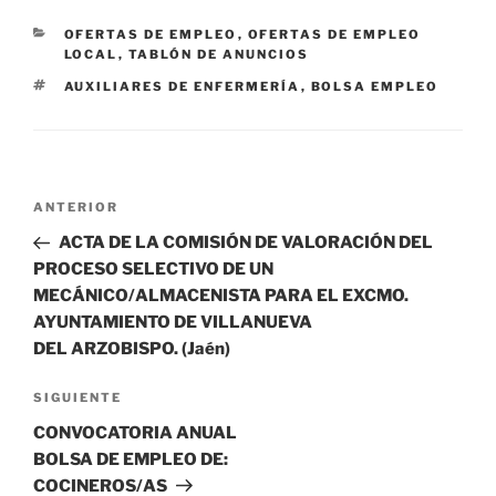
CATEGORÍAS
OFERTAS DE EMPLEO
,
OFERTAS DE EMPLEO
LOCAL
,
TABLÓN DE ANUNCIOS
ETIQUETAS
AUXILIARES DE ENFERMERÍA
,
BOLSA EMPLEO
Navegación
Entrada
ANTERIOR
de
anterior:
ACTA DE LA COMISIÓN DE VALORACIÓN DEL
entradas
PROCESO SELECTIVO DE UN
MECÁNICO/ALMACENISTA PARA EL EXCMO.
AYUNTAMIENTO DE VILLANUEVA
DEL ARZOBISPO. (Jaén)
Siguiente
SIGUIENTE
entrada
CONVOCATORIA ANUAL
BOLSA DE EMPLEO DE:
COCINEROS/AS