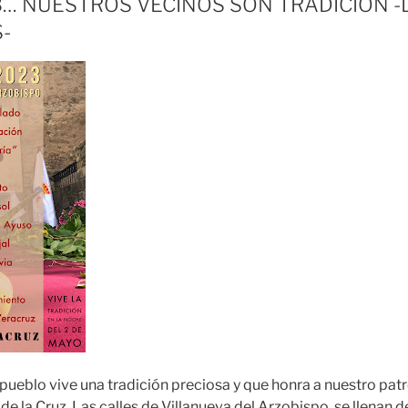
… NUESTROS VECINOS SON TRADICIÓN -
-
ueblo vive una tradición preciosa y que honra a nuestro patró
l de la Cruz. Las calles de Villanueva del Arzobispo, se llenan 