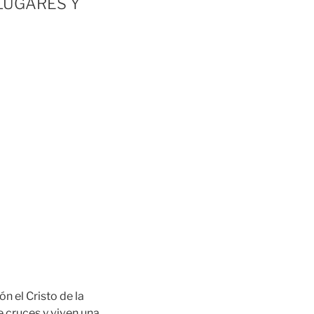
LUGARES Y
n el Cristo de la
de cruces y viven una