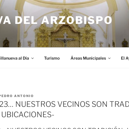
VA DEL ARZOBISPO
illanueva al Día
Turismo
Áreas Municipales
El 
PEDRO ANTONIO
23… NUESTROS VECINOS SON TRAD
 UBICACIONES-