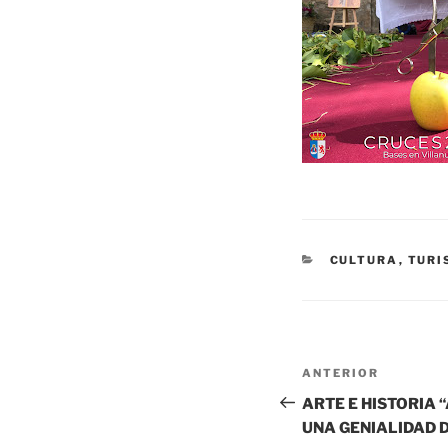
CATEGORÍAS
CULTURA
,
TURI
Navegación
Entrada
ANTERIOR
de
anterior:
ARTE E HISTORIA 
UNA GENIALIDAD 
entradas