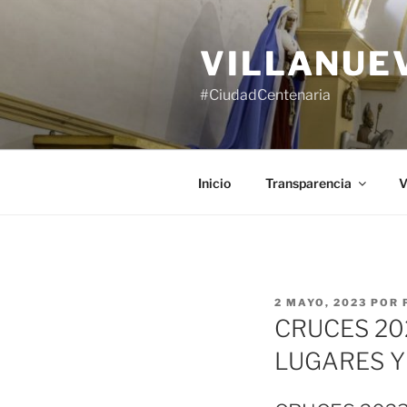
Saltar
al
VILLANUE
contenido
#CiudadCentenaria
Inicio
Transparencia
V
PUBLICADO
2 MAYO, 2023
POR
EL
CRUCES 20
LUGARES Y