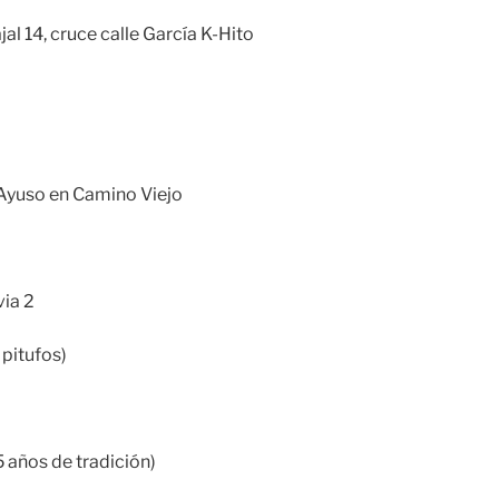
al 14, cruce calle García K-Hito
 Ayuso en Camino Viejo
via 2
o pitufos)
l
 años de tradición)