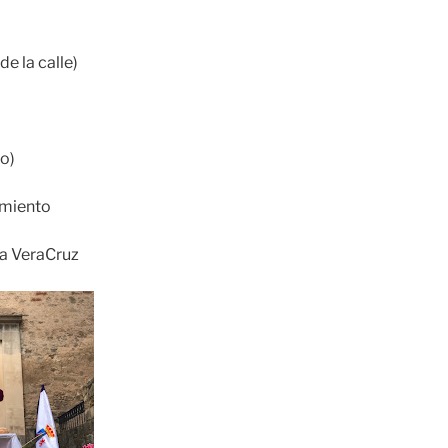
de la calle)
io)
amiento
sia VeraCruz