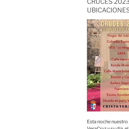
CRUCES 2023
UBICACIONES
Esta noche nuestro p
VeraCruz y su día, e