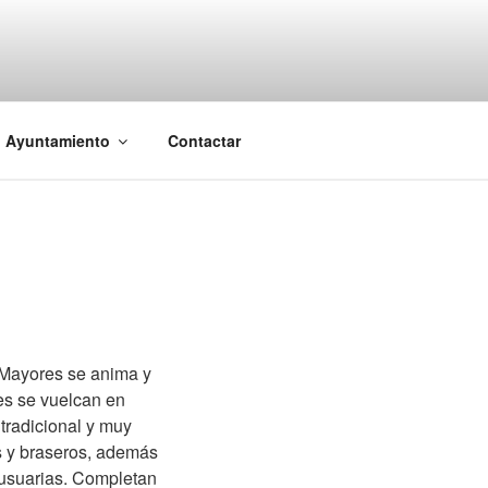
l Ayuntamiento
Contactar
 Mayores se anima y
des se vuelcan en
tradicional y muy
as y braseros, además
 usuarias. Completan