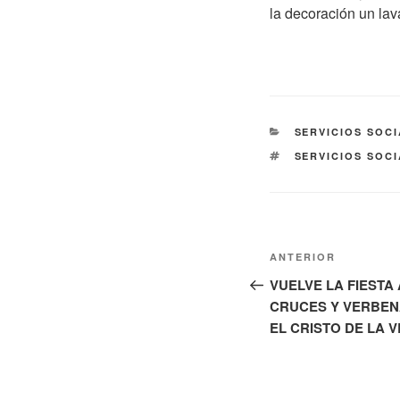
la decoración un lav
CATEGORÍAS
SERVICIOS SOC
ETIQUETAS
SERVICIOS SOC
Navegación
Entrada
ANTERIOR
de
anterior:
VUELVE LA FIESTA 
CRUCES Y VERBENA
entradas
EL CRISTO DE LA 