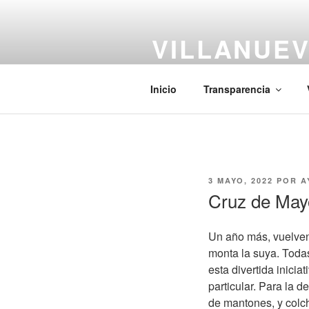
Saltar
al
VILLANUEV
contenido
#CiudadCentenaria
Inicio
Transparencia
PUBLICADO
3 MAYO, 2022
POR
A
EL
Cruz de Mayo
Un año más, vuelven
monta la suya. Todas
esta divertida inici
particular. Para la 
de mantones, y colc