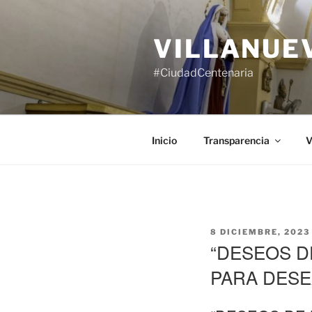
Saltar
al
VILLANUE
contenido
#CiudadCentenaria
Inicio
Transparencia
V
PUBLICADO
8 DICIEMBRE, 2023
EL
“DESEOS D
PARA DESE