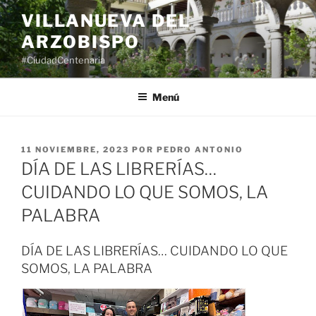
Saltar
VILLANUEVA DEL
al
ARZOBISPO
contenido
#CiudadCentenaria
Menú
PUBLICADO
11 NOVIEMBRE, 2023
POR
PEDRO ANTONIO
EL
DÍA DE LAS LIBRERÍAS…
CUIDANDO LO QUE SOMOS, LA
PALABRA
DÍA DE LAS LIBRERÍAS… CUIDANDO LO QUE
SOMOS, LA PALABRA