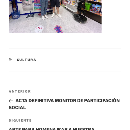
CATEGORÍAS
CULTURA
Navegación
Entrada
ANTERIOR
de
anterior:
ACTA DEFINITIVA MONITOR DE PARTICIPACIÓN
entradas
SOCIAL
Siguiente
SIGUIENTE
entrada
ARTE PARA HOMENAJEAR A NUESTRA