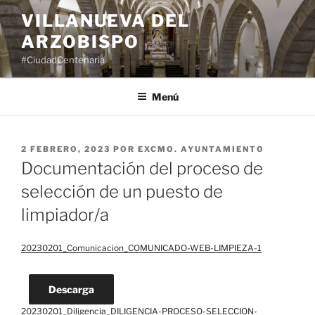
Saltar
VILLANUEVA DEL
al
ARZOBISPO
contenido
#CiudadCentenaria
Menú
PUBLICADO
2 FEBRERO, 2023
POR
EXCMO. AYUNTAMIENTO
EL
Documentación del proceso de
selección de un puesto de
limpiador/a
20230201_Comunicacion_COMUNICADO-WEB-LIMPIEZA-1
Descarga
20230201_Diligencia_DILIGENCIA-PROCESO-SELECCION-