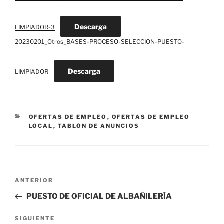
Descarga
LIMPIADOR-3
20230201_Otros_BASES-PROCESO-SELECCION-PUESTO-
Descarga
LIMPIADOR
CATEGORÍAS
OFERTAS DE EMPLEO
,
OFERTAS DE EMPLEO
LOCAL
,
TABLÓN DE ANUNCIOS
Navegación
Entrada
ANTERIOR
de
anterior:
PUESTO DE OFICIAL DE ALBAÑILERÍA
entradas
Siguiente
SIGUIENTE