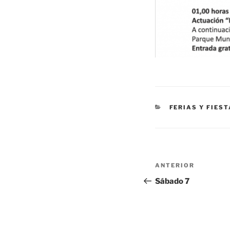
CATEGORÍAS
FERIAS Y FIES
Navegación
Entrada
ANTERIOR
de
anterior:
Sábado 7
entradas