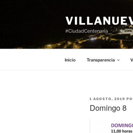
Saltar
al
VILLANUE
contenido
#CiudadCentenaria
Inicio
Transparencia
V
PUBLICADO
1 AGOSTO, 2019
PO
EL
Domingo 8