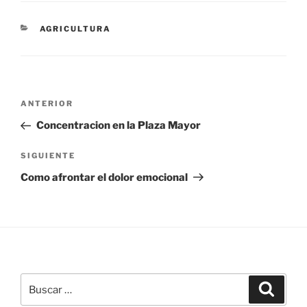
CATEGORÍAS
AGRICULTURA
Navegación
Entrada
ANTERIOR
de
anterior:
Concentracion en la Plaza Mayor
entradas
Siguiente
SIGUIENTE
entrada
Como afrontar el dolor emocional
Buscar
Buscar
por: