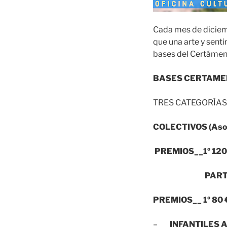
Cada mes de diciemb
que una arte y sent
bases del Certámen
BASES CERTAME
TRES CATEGORÍAS
COLECTIVOS (Asoci
PREMIOS__1º 120 
PARTIC
PREMIOS__ 1º 80 €
–
INFANTILES 