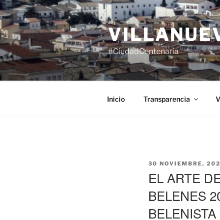
Saltar
al
VILLANUE
contenido
#CiudadCentenaria
Inicio
Transparencia
V
PUBLICADO
30 NOVIEMBRE, 20
EL
EL ARTE D
BELENES 2
BELENISTA