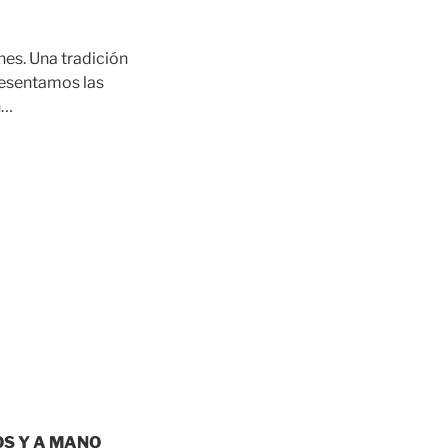
es. Una tradición
presentamos las
ón…
OS Y A MANO