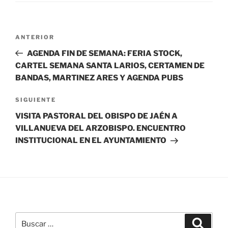
Navegación
Entrada
ANTERIOR
de
anterior:
AGENDA FIN DE SEMANA: FERIA STOCK,
entradas
CARTEL SEMANA SANTA LARIOS, CERTAMEN DE
BANDAS, MARTINEZ ARES Y AGENDA PUBS
Siguiente
SIGUIENTE
entrada
VISITA PASTORAL DEL OBISPO DE JAÉN A
VILLANUEVA DEL ARZOBISPO. ENCUENTRO
INSTITUCIONAL EN EL AYUNTAMIENTO
Buscar
Buscar