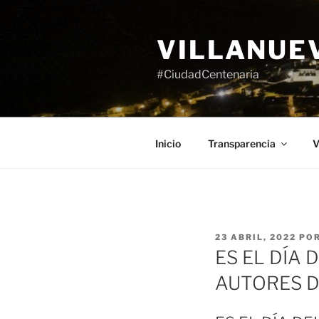
Saltar
al
VILLANUE
contenido
#CiudadCentenaria
Inicio
Transparencia
V
PUBLICADO
23 ABRIL, 2022
PO
EL
ES EL DÍA
AUTORES D