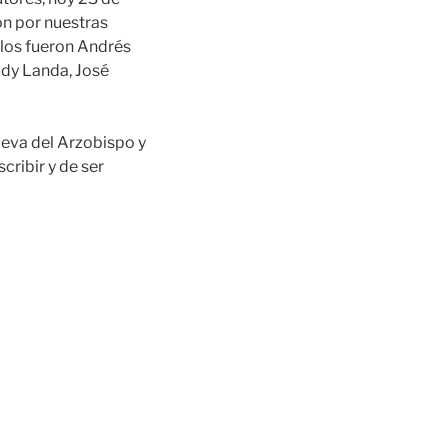
on por nuestras
ellos fueron Andrés
udy Landa, José
nueva del Arzobispo y
cribir y de ser