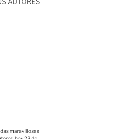
OS AUTORES
nadas maravillosas
utores, hoy 23 de