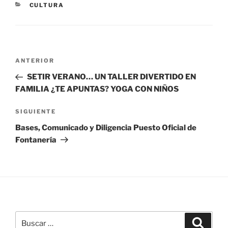
CATEGORÍAS
CULTURA
Navegación
Entrada
ANTERIOR
de
anterior:
SETIR VERANO… UN TALLER DIVERTIDO EN
entradas
FAMILIA ¿TE APUNTAS? YOGA CON NIÑOS
Siguiente
SIGUIENTE
entrada
Bases, Comunicado y Diligencia Puesto Oficial de
Fontanería
Buscar
Buscar