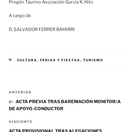
Pregón Taurino Asociación García K-Hito
A cargo de
D. SALVADOR FERRER BAYARRI
CATEGORÍAS
CULTURA
,
FERIAS Y FIESTAS
,
TURISMO
Navegación
Entrada
ANTERIOR
de
anterior:
ACTA PREVIA TRAS BAREMACIÓN MONITOR/A
entradas
DE APOYO-CONDUCTOR
Siguiente
SIGUIENTE
entrada
ACTA PROVISIONAL TRAS ALEGACIONES