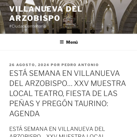
Saltar
VILLANUEVA DEL
al
ARZOBISPO
contenido
#CiudadCentenaria
Menú
PUBLICADO
26 AGOSTO, 2024
POR
PEDRO ANTONIO
EL
ESTÁ SEMANA EN VILLANUEVA
DEL ARZOBISPO… XXV MUESTRA
LOCAL TEATRO, FIESTA DE LAS
PEÑAS Y PREGÓN TAURINO:
AGENDA
ESTÁ SEMANA EN VILLANUEVA DEL
ARZOBISPO… XXV MUESTRA LOCAL