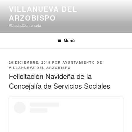
Saltar
VILLANUEVA DEL
al
ARZOBISPO
contenido
#CiudadCentenaria
Menú
PUBLICADO
20 DICIEMBRE, 2019
POR
AYUNTAMIENTO DE
EL
VILLANUEVA DEL ARZOBISPO
Felicitación Navideña de la
Concejalía de Servicios Sociales