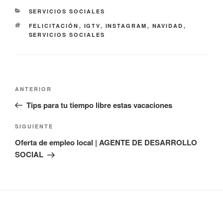
CATEGORÍAS
SERVICIOS SOCIALES
ETIQUETAS
FELICITACIÓN
,
IGTV
,
INSTAGRAM
,
NAVIDAD
,
SERVICIOS SOCIALES
Navegación
Entrada
ANTERIOR
de
anterior:
Tips para tu tiempo libre estas vacaciones
entradas
Siguiente
SIGUIENTE
entrada
Oferta de empleo local | AGENTE DE DESARROLLO
SOCIAL