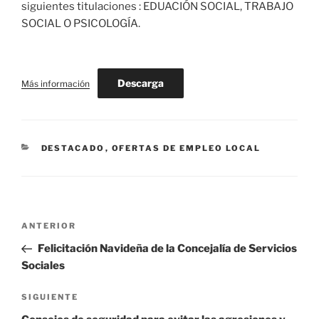
siguientes titulaciones : EDUACIÓN SOCIAL, TRABAJO
SOCIAL O PSICOLOGÍA.
Descarga
Más información
CATEGORÍAS
DESTACADO
,
OFERTAS DE EMPLEO LOCAL
Navegación
Entrada
ANTERIOR
de
anterior:
Felicitación Navideña de la Concejalía de Servicios
entradas
Sociales
Siguiente
SIGUIENTE
entrada