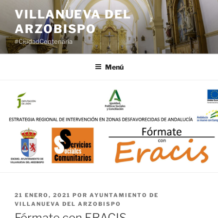
Saltar
VILLANUEVA DEL
al
ARZOBISPO
contenido
#CiudadCentenaria
Menú
PUBLICADO
21 ENERO, 2021
POR
AYUNTAMIENTO DE
EL
VILLANUEVA DEL ARZOBISPO
Fórmate con ERACIS