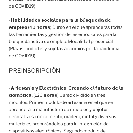
de COVID19)
-𝗛𝗮𝗯𝗶𝗹𝗶𝗱𝗮𝗱𝗲𝘀 𝘀𝗼𝗰𝗶𝗮𝗹𝗲𝘀 𝗽𝗮𝗿𝗮 𝗹𝗮 𝗯ú𝘀𝗾𝘂𝗲𝗱𝗮 𝗱𝗲
𝗲𝗺𝗽𝗹𝗲𝗼 (40 𝗵𝗼𝗿𝗮𝘀) Curso en el que aprenderás todas
las herramientas y gestión de las emociones para la
búsqueda activa de empleo. Modalidad presencial
(Plazas limitadas y sujetas a cambios por la pandemia
de COVID19)
PREINSCRIPCIÓN
-𝗔𝗿𝘁𝗲𝘀𝗮𝗻í𝗮 𝘆 𝗘𝗹𝗲𝗰𝘁𝗿ó𝗻𝗶𝗰𝗮. 𝗖𝗿𝗲𝗮𝗻𝗱𝗼 𝗲𝗹 𝗳𝘂𝘁𝘂𝗿𝗼 𝗱𝗲 𝗹𝗮
𝗱𝗼𝗺ó𝘁𝗶𝗰𝗮. (120 𝗵𝗼𝗿𝗮𝘀) Curso dividido en tres
módulos. Primer modulo de artesanía en el que se
aprenderá la manufactura de muebles y objetos
decorativos con cemento, madera, metal y diversos
materiales preparándolos para la integración de
dispositivos electrónicos. Segundo modulo de