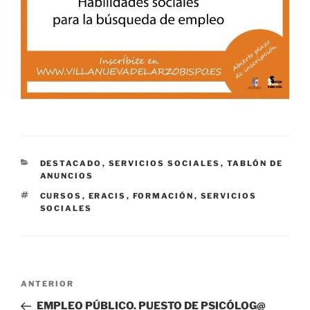
CATEGORÍAS
DESTACADO
,
SERVICIOS SOCIALES
,
TABLÓN DE
ANUNCIOS
ETIQUETAS
CURSOS
,
ERACIS
,
FORMACIÓN
,
SERVICIOS
SOCIALES
Navegación
Entrada
ANTERIOR
de
anterior:
EMPLEO PÚBLICO. PUESTO DE PSICÓLOG@