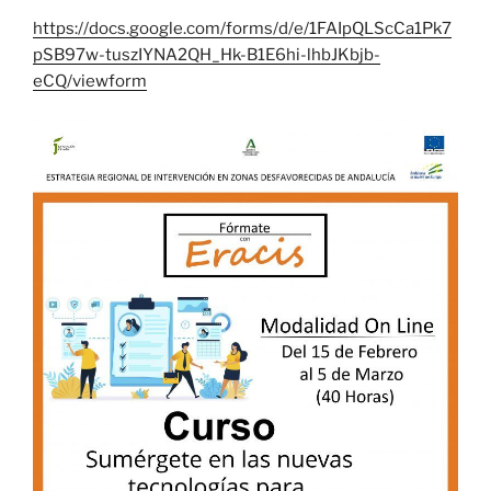
https://docs.google.com/forms/d/e/1FAIpQLScCa1Pk7
pSB97w-tuszIYNA2QH_Hk-B1E6hi-lhbJKbjb-
eCQ/viewform