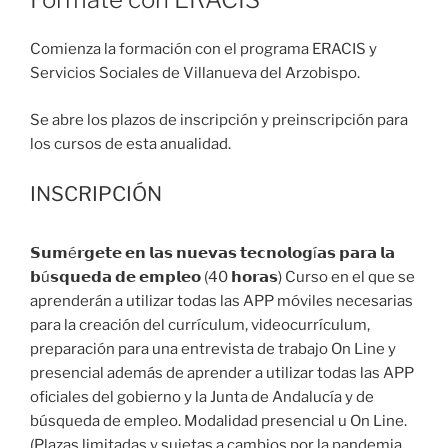
Comienza la formación con el programa ERACIS y
Servicios Sociales de Villanueva del Arzobispo.
Se abre los plazos de inscripción y preinscripción para
los cursos de esta anualidad.
INSCRIPCIÓN
𝗦𝘂𝗺é𝗿𝗴𝗲𝘁𝗲 𝗲𝗻 𝗹𝗮𝘀 𝗻𝘂𝗲𝘃𝗮𝘀 𝘁𝗲𝗰𝗻𝗼𝗹𝗼𝗴í𝗮𝘀 𝗽𝗮𝗿𝗮 𝗹𝗮
𝗯ú𝘀𝗾𝘂𝗲𝗱𝗮 𝗱𝗲 𝗲𝗺𝗽𝗹𝗲𝗼 (40 𝗵𝗼𝗿𝗮𝘀) Curso en el que se
aprenderán a utilizar todas las APP móviles necesarias
para la creación del currículum, videocurrículum,
preparación para una entrevista de trabajo On Line y
presencial además de aprender a utilizar todas las APP
oficiales del gobierno y la Junta de Andalucía y de
búsqueda de empleo. Modalidad presencial u On Line.
(Plazas limitadas y sujetas a cambios por la pandemia