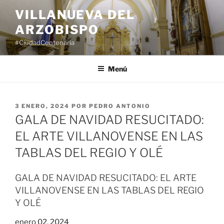
Saltar
VILLANUEVA DEL
al
ARZOBISPO
contenido
#CiudadCentenaria
Menú
PUBLICADO
3 ENERO, 2024
POR
PEDRO ANTONIO
EL
GALA DE NAVIDAD RESUCITADO:
EL ARTE VILLANOVENSE EN LAS
TABLAS DEL REGIO Y OLÉ
GALA DE NAVIDAD RESUCITADO: EL ARTE
VILLANOVENSE EN LAS TABLAS DEL REGIO
Y OLÉ
enero 02, 2024