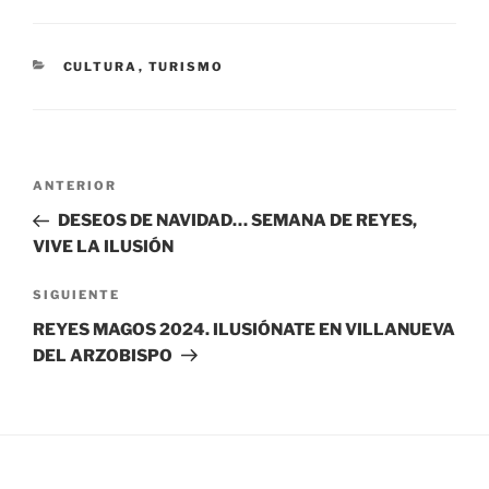
CATEGORÍAS
CULTURA
,
TURISMO
Navegación
Entrada
ANTERIOR
de
anterior:
DESEOS DE NAVIDAD… SEMANA DE REYES,
entradas
VIVE LA ILUSIÓN
Siguiente
SIGUIENTE
entrada
REYES MAGOS 2024. ILUSIÓNATE EN VILLANUEVA
DEL ARZOBISPO