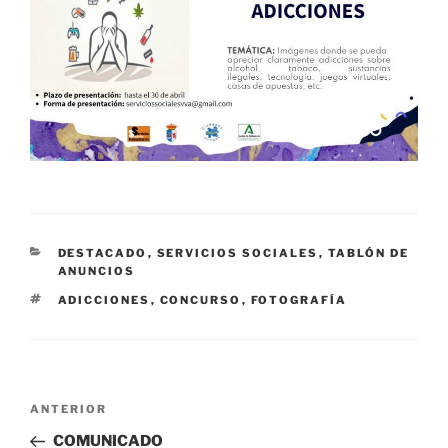
CATEGORÍAS
DESTACADO
,
SERVICIOS SOCIALES
,
TABLÓN DE
ANUNCIOS
ETIQUETAS
ADICCIONES
,
CONCURSO
,
FOTOGRAFÍA
Navegación
Entrada
ANTERIOR
de
anterior:
COMUNICADO