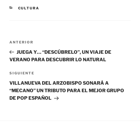
CATEGORÍAS
CULTURA
Navegación
Entrada
ANTERIOR
de
anterior:
JUEGA Y… “DESCÚBRELO”, UN VIAJE DE
entradas
VERANO PARA DESCUBRIR LO NATURAL
Siguiente
SIGUIENTE
entrada
VILLANUEVA DEL ARZOBISPO SONARÁ A
“MECANO” UN TRIBUTO PARA EL MEJOR GRUPO
DE POP ESPAÑOL