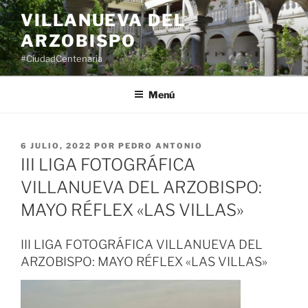
Saltar
VILLANUEVA DEL
al
ARZOBISPO
contenido
#CiudadCentenaria
Menú
PUBLICADO
6 JULIO, 2022
POR
PEDRO ANTONIO
EL
III LIGA FOTOGRÁFICA
VILLANUEVA DEL ARZOBISPO:
MAYO RÉFLEX «LAS VILLAS»
III LIGA FOTOGRÁFICA VILLANUEVA DEL
ARZOBISPO: MAYO RÉFLEX «LAS VILLAS»