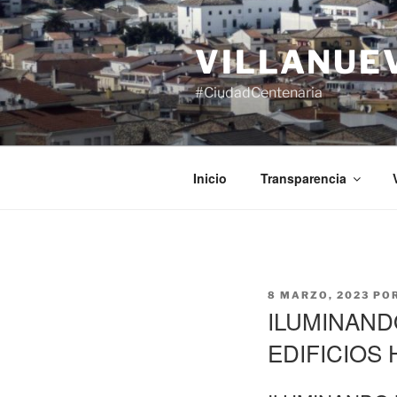
Saltar
al
VILLANUE
contenido
#CiudadCentenaria
Inicio
Transparencia
PUBLICADO
8 MARZO, 2023
PO
EL
ILUMINAND
EDIFICIOS