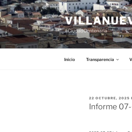
Saltar
al
VILLANUE
contenido
#CiudadCentenaria
Inicio
Transparencia
V
PUBLICADO
22 OCTUBRE, 2025
EL
Informe 07-