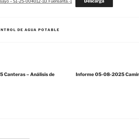
Descarga
ayo – S1-25-004012-1D. Fuensanta.-1
ONTROL DE AGUA POTABLE
 Canteras – Análisis de
Informe 05-08-2025 Camino 