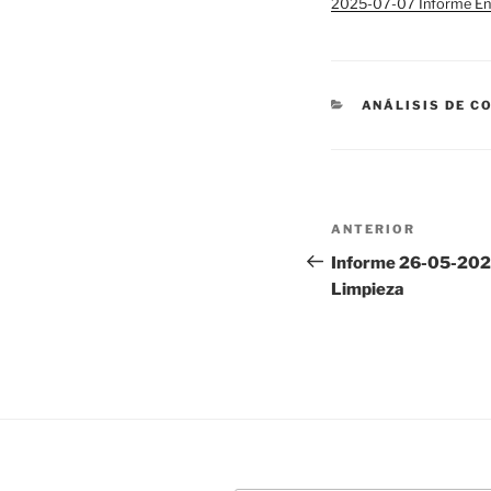
2025-07-07 Informe Ens
CATEGORÍAS
ANÁLISIS DE C
Navegación
Entrada
ANTERIOR
de
anterior:
Informe 26-05-2025
Limpieza
entradas