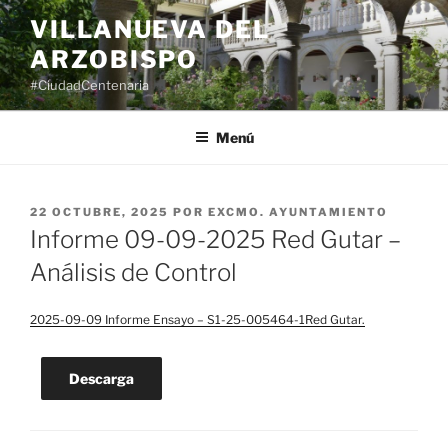
Saltar
VILLANUEVA DEL
al
ARZOBISPO
contenido
#CiudadCentenaria
Menú
PUBLICADO
22 OCTUBRE, 2025
POR
EXCMO. AYUNTAMIENTO
EL
Informe 09-09-2025 Red Gutar –
Análisis de Control
2025-09-09 Informe Ensayo – S1-25-005464-1Red Gutar.
Descarga