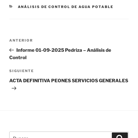
CATEGORÍAS
ANÁLISIS DE CONTROL DE AGUA POTABLE
Navegación
Entrada
ANTERIOR
de
anterior:
Informe 01-09-2025 Pedriza – Análisis de
entradas
Control
Siguiente
SIGUIENTE
entrada
ACTA DEFINITIVA PEONES SERVICIOS GENERALES
Buscar
Buscar