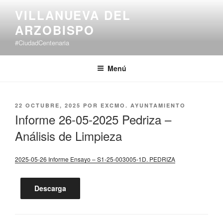
Saltar
VILLANUEVA DEL
al
ARZOBISPO
contenido
#CiudadCentenaria
Menú
PUBLICADO
22 OCTUBRE, 2025
POR
EXCMO. AYUNTAMIENTO
EL
Informe 26-05-2025 Pedriza –
Análisis de Limpieza
2025-05-26 Informe Ensayo – S1-25-003005-1D. PEDRIZA
Descarga