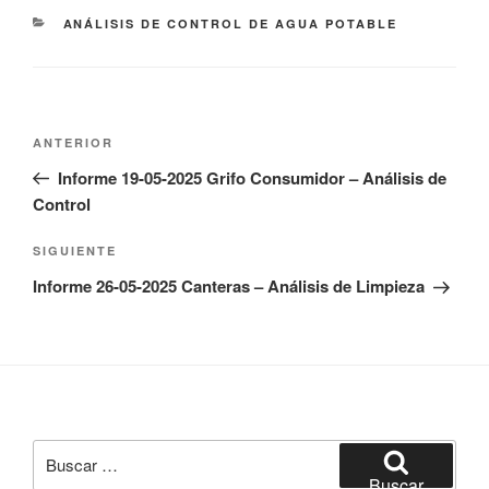
CATEGORÍAS
ANÁLISIS DE CONTROL DE AGUA POTABLE
Navegación
Entrada
ANTERIOR
de
anterior:
Informe 19-05-2025 Grifo Consumidor – Análisis de
entradas
Control
Siguiente
SIGUIENTE
entrada
Informe 26-05-2025 Canteras – Análisis de Limpieza
Buscar
por:
Buscar