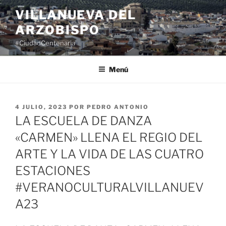
Saltar
VILLANUEVA DEL
al
ARZOBISPO
contenido
#CiudadCentenaria
Menú
PUBLICADO
4 JULIO, 2023
POR
PEDRO ANTONIO
EL
LA ESCUELA DE DANZA
«CARMEN» LLENA EL REGIO DEL
ARTE Y LA VIDA DE LAS CUATRO
ESTACIONES
#VERANOCULTURALVILLANUEV
A23