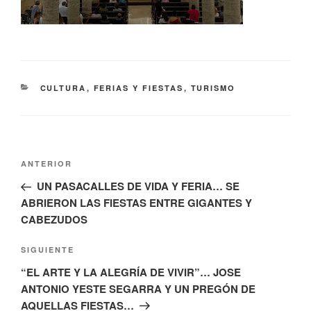
CATEGORÍAS
CULTURA
,
FERIAS Y FIESTAS
,
TURISMO
Navegación
Entrada
ANTERIOR
de
anterior:
UN PASACALLES DE VIDA Y FERIA… SE
entradas
ABRIERON LAS FIESTAS ENTRE GIGANTES Y
CABEZUDOS
Siguiente
SIGUIENTE
entrada
“EL ARTE Y LA ALEGRÍA DE VIVIR”… JOSE
ANTONIO YESTE SEGARRA Y UN PREGÓN DE
AQUELLAS FIESTAS…