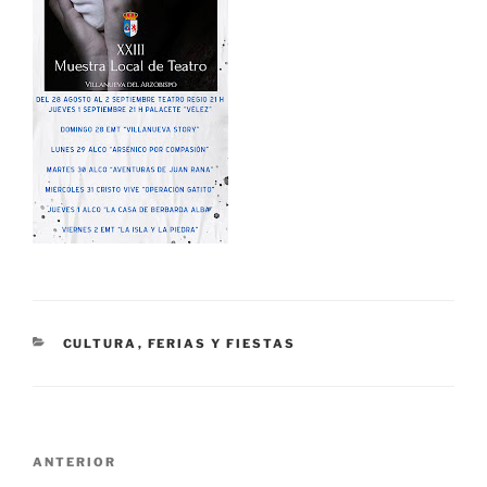
CATEGORÍAS
CULTURA
,
FERIAS Y FIESTAS
Navegación
Entrada
ANTERIOR
de