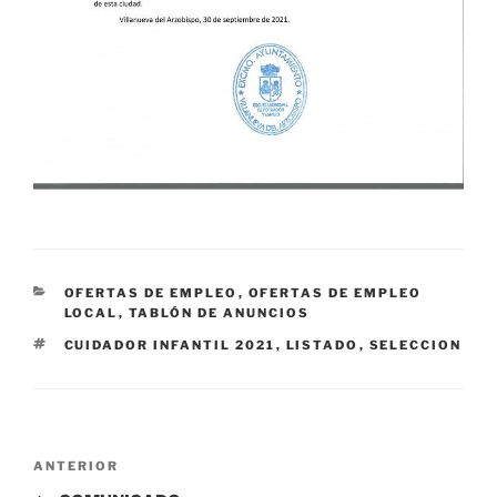
CATEGORÍAS
OFERTAS DE EMPLEO
,
OFERTAS DE EMPLEO
LOCAL
,
TABLÓN DE ANUNCIOS
ETIQUETAS
CUIDADOR INFANTIL 2021
,
LISTADO
,
SELECCION
Navegación
Entrada
ANTERIOR
de
anterior: