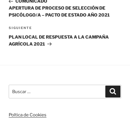
COMUNICADO
entradas
APERTURA DE PROCESO DE SELECCIÓN DE
PSICÓLOGO/A – PACTO DE ESTADO AÑO 2021
Siguiente
SIGUIENTE
entrada
PLAN LOCAL DE RESPUESTA A LA CAMPAÑA
AGRÍCOLA 2021
Buscar
Buscar
por:
Poltica de Cookies