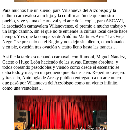
Para muchos fue un sueño, para Villanueva del Arzobispo y la
cultura carnavalesca un lujo y la confirmación de que nuestro
pueblo, vive y ama el carnaval y el arte de la copla, para ASCAVI,
la asociación carnavalera Villanovense, el premio a mucho trabajo y
un largo camino, sin el que no te entiende la cultura local desde hace
tiempo. Y es que la comparsa de António Martínez Ares “La Oveja
Negra” se presentó en el Regio y nos dejó sin aliento, emocionados
y en pie, ovación tras ovación y teatro lleno hasta las trancas…
Así fue la tarde escuchando carnaval, con Ramoni, Miguel Nández,
Cateto o Hugo León haciendo de las suyas. Entrega absoluta, y
todos coreando pasodobles y viendo como desde el escenario se
daba todo y más, en un pequeño pueblo de Jaén. Repertirio ovejero
y tras ello, Antología de Ares y publico entregado a un arte único
que pasó por Villanueva del Arzobispo como un viento infinito,
como una ventolera…