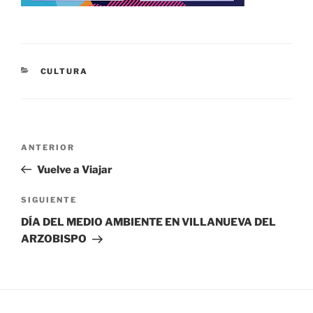
CATEGORÍAS
CULTURA
Navegación
Entrada
ANTERIOR
de
anterior:
Vuelve a Viajar
entradas
Siguiente
SIGUIENTE
entrada
DÍA DEL MEDIO AMBIENTE EN VILLANUEVA DEL
ARZOBISPO