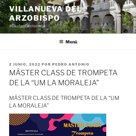
Saltar
VILLANUEVA DEL
al
ARZOBISPO
contenido
#CiudadCentenaria
Menú
PUBLICADO
2 JUNIO, 2022
POR
PEDRO ANTONIO
EL
MÁSTER CLASS DE TROMPETA
DE LA “UM LA MORALEJA”
MÁSTER CLASS DE TROMPETA DE LA “UM
LA MORALEJA”