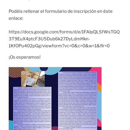
Podéis rellenar el formulario de inscripción en éste
enlace:
https://docs.google.com/forms/d/e/1FAIpQLSfWsTGQ
3T9EuX4ptcF3U5Dub6k27DyLdmHkn-
1KfOPu402pGg/viewform?vc=0&c=0&w=1&flr=0
¡Os esperamos!