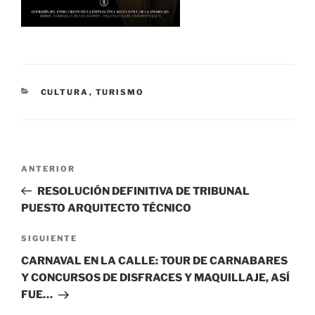
CATEGORÍAS
CULTURA
,
TURISMO
Navegación
Entrada
ANTERIOR
de
anterior:
RESOLUCIÓN DEFINITIVA DE TRIBUNAL
entradas
PUESTO ARQUITECTO TÉCNICO
Siguiente
SIGUIENTE
entrada
CARNAVAL EN LA CALLE: TOUR DE CARNABARES
Y CONCURSOS DE DISFRACES Y MAQUILLAJE, ASÍ
FUE…