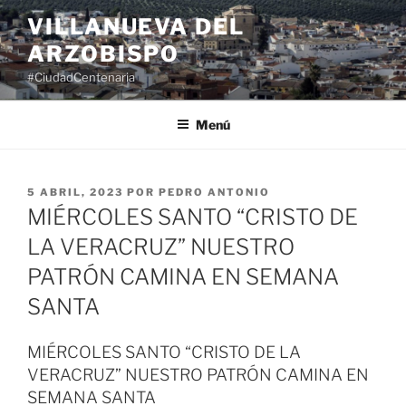
Saltar
VILLANUEVA DEL
al
ARZOBISPO
contenido
#CiudadCentenaria
Menú
PUBLICADO
5 ABRIL, 2023
POR
PEDRO ANTONIO
EL
MIÉRCOLES SANTO “CRISTO DE
LA VERACRUZ” NUESTRO
PATRÓN CAMINA EN SEMANA
SANTA
MIÉRCOLES SANTO “CRISTO DE LA
VERACRUZ” NUESTRO PATRÓN CAMINA EN
SEMANA SANTA