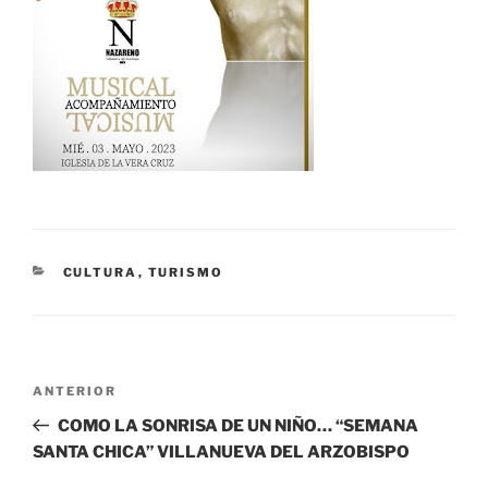
CATEGORÍAS
CULTURA
,
TURISMO
Navegación
Entrada
ANTERIOR
de
anterior:
COMO LA SONRISA DE UN NIÑO… “SEMANA
entradas
SANTA CHICA” VILLANUEVA DEL ARZOBISPO