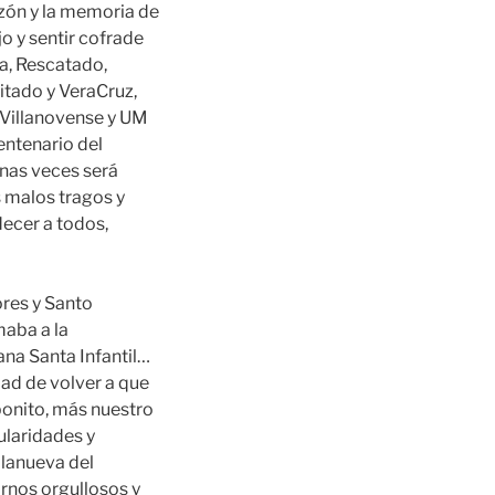
zón y la memoria de
o y sentir cofrade
la, Rescatado,
itado y VeraCruz,
 Villanovense y UM
entenario del
unas veces será
 malos tragos y
decer a todos,
ores y Santo
maba a la
na Santa Infantil…
ad de volver a que
bonito, más nuestro
ularidades y
llanueva del
rnos orgullosos y