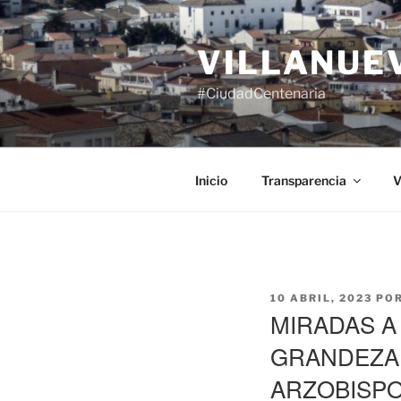
Saltar
al
VILLANUE
contenido
#CiudadCentenaria
Inicio
Transparencia
V
PUBLICADO
10 ABRIL, 2023
PO
EL
MIRADAS A
GRANDEZA 
ARZOBISP