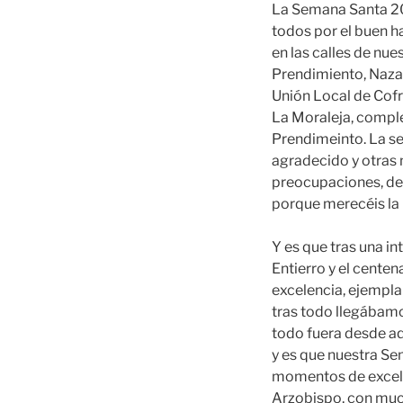
La Semana Santa 20
todos por el buen ha
en las calles de nue
Prendimiento, Nazar
Unión Local de Cofr
La Moraleja, comple
Prendimeinto. La se
agradecido y otras 
preocupaciones, de 
porque merecéis l
Y es que tras una i
Entierro y el cente
excelencia, ejempla
tras todo llegábamo
todo fuera desde aq
y es que nuestra Sem
momentos de excelen
Arzobispo, con muc