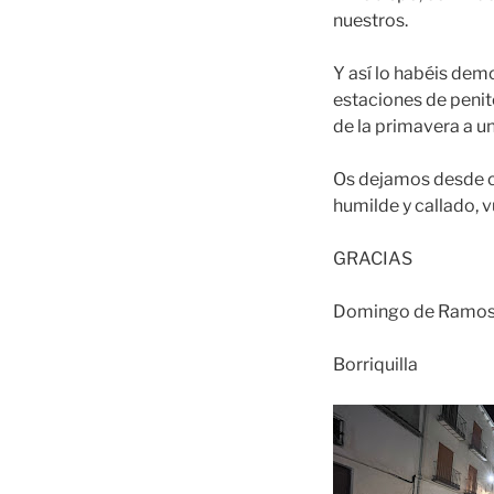
nuestros.
Y así lo habéis demo
estaciones de penite
de la primavera a u
Os dejamos desde c
humilde y callado, v
GRACIAS
Domingo de Ramo
Borriquilla