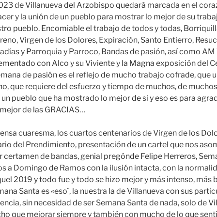
23 de Villanueva del Arzobispo quedará marcada en el cora
cer y la unión de un pueblo para mostrar lo mejor de su trabaj
stro pueblo. Encomiable el trabajo de todos y todas, Borriquil
eno, Virgen de los Dolores, Expiración, Santo Entierro, Resuc
adías y Parroquia y Parroco, Bandas de pasión, así como AM
mentado con Alco y su Viviente y la Magna exposición del C
mana de pasión es el reflejo de mucho trabajo cofrade, que 
no, que requiere del esfuerzo y tiempo de muchos, de muchos
un pueblo que ha mostrado lo mejor de si y eso es para agra
a mejor de las GRACIAS…
ntensa cuaresma, los cuartos centenarios de Virgen de los Dol
nario del Prendimiento, presentación de un cartel que nos aso
r certamen de bandas, genial pregónde Felipe Herreros, Sema
s a Domingo de Ramos con la ilusión intacta, con la normalid
uel 2019 y todo fue y todo se hizo mejor y más intenso, más 
ana Santa es «eso¨, la nuestra la de Villanueva con sus partic
cia, sin necesidad de ser Semana Santa de nada, solo de Vi
ho que mejorar siempre y también con mucho de lo que senti