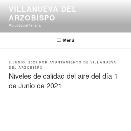
Saltar
VILLANUEVA DEL
al
ARZOBISPO
contenido
#CiudadCentenaria
Menú
PUBLICADO
2 JUNIO, 2021
POR
AYUNTAMIENTO DE VILLANUEVA
EL
DEL ARZOBISPO
Niveles de calidad del aire del día 1
de Junio de 2021