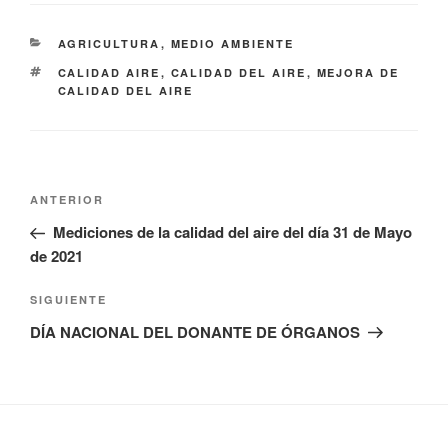
CATEGORÍAS
AGRICULTURA
,
MEDIO AMBIENTE
ETIQUETAS
CALIDAD AIRE
,
CALIDAD DEL AIRE
,
MEJORA DE
CALIDAD DEL AIRE
Navegación
Entrada
ANTERIOR
de
anterior:
Mediciones de la calidad del aire del día 31 de Mayo
entradas
de 2021
Siguiente
SIGUIENTE
entrada
DÍA NACIONAL DEL DONANTE DE ÓRGANOS