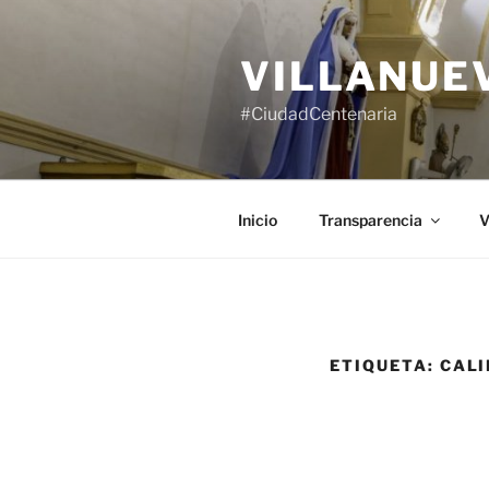
Saltar
al
VILLANUE
contenido
#CiudadCentenaria
Inicio
Transparencia
V
ETIQUETA:
CALI