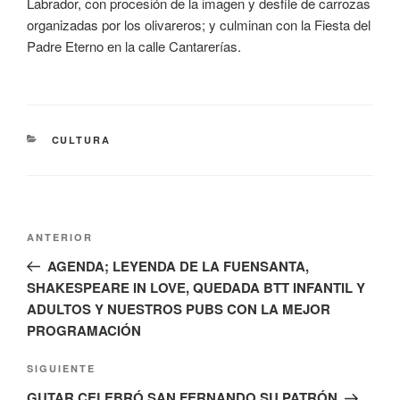
Labrador, con procesión de la imagen y desfile de carrozas
organizadas por los olivareros; y culminan con la Fiesta del
Padre Eterno en la calle Cantarerías.
CATEGORÍAS
CULTURA
Navegación
Entrada
ANTERIOR
de
anterior:
AGENDA; LEYENDA DE LA FUENSANTA,
entradas
SHAKESPEARE IN LOVE, QUEDADA BTT INFANTIL Y
ADULTOS Y NUESTROS PUBS CON LA MEJOR
PROGRAMACIÓN
Siguiente
SIGUIENTE
entrada
GUTAR CELEBRÓ SAN FERNANDO SU PATRÓN