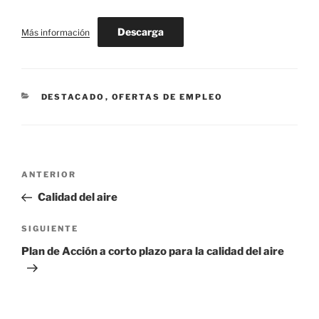
Descarga
Más información
CATEGORÍAS
DESTACADO
,
OFERTAS DE EMPLEO
Navegación
Entrada
ANTERIOR
de
anterior:
Calidad del aire
entradas
Siguiente
SIGUIENTE
entrada
Plan de Acción a corto plazo para la calidad del aire