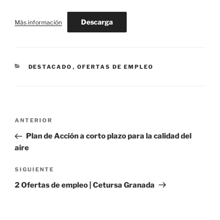
Descarga
Más información
CATEGORÍAS
DESTACADO
,
OFERTAS DE EMPLEO
Navegación
Entrada
ANTERIOR
de
anterior:
Plan de Acción a corto plazo para la calidad del
entradas
aire
Siguiente
SIGUIENTE
entrada
2 Ofertas de empleo | Cetursa Granada