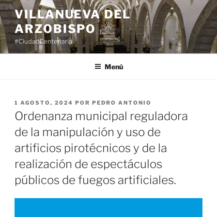
Saltar
VILLANUEVA DEL
al
ARZOBISPO
contenido
#CiudadCentenaria
Menú
PUBLICADO
1 AGOSTO, 2024
POR
PEDRO ANTONIO
EL
Ordenanza municipal reguladora
de la manipulación y uso de
artificios pirotécnicos y de la
realización de espectáculos
públicos de fuegos artificiales.