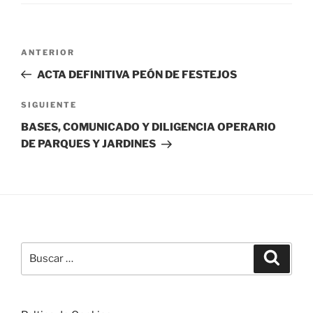
Navegación
Entrada
ANTERIOR
de
anterior:
ACTA DEFINITIVA PEÓN DE FESTEJOS
entradas
Siguiente
SIGUIENTE
entrada
BASES, COMUNICADO Y DILIGENCIA OPERARIO
DE PARQUES Y JARDINES
Buscar
Buscar
por: