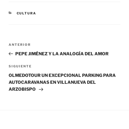
CATEGORÍAS
CULTURA
Navegación
Entrada
ANTERIOR
de
anterior:
PEPE JIMÉNEZ Y LA ANALOGÍA DEL AMOR
entradas
Siguiente
SIGUIENTE
entrada
OLMEDOTOUR UN EXCEPCIONAL PARKING PARA
AUTOCARAVANAS EN VILLANUEVA DEL
ARZOBISPO