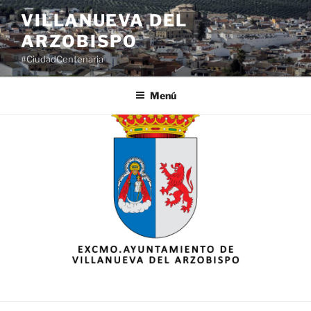
Saltar
VILLANUEVA DEL
al
ARZOBISPO
contenido
#CiudadCentenaria
Menú