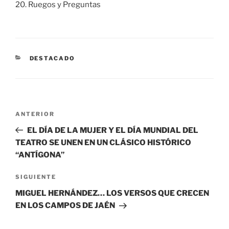
20. Ruegos y Preguntas
CATEGORÍAS
DESTACADO
Navegación
Entrada
ANTERIOR
de
anterior:
EL DÍA DE LA MUJER Y EL DÍA MUNDIAL DEL
entradas
TEATRO SE UNEN EN UN CLÁSICO HISTÓRICO
“ANTÍGONA”
Siguiente
SIGUIENTE
entrada
MIGUEL HERNÁNDEZ… LOS VERSOS QUE CRECEN
EN LOS CAMPOS DE JAÉN