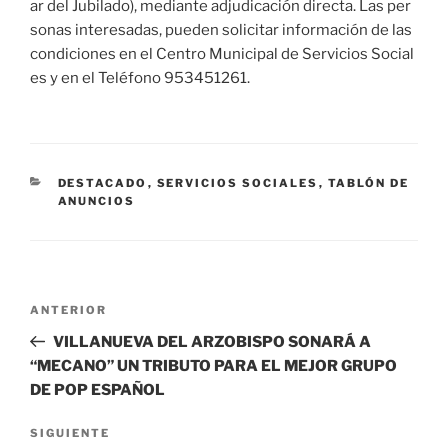
ar del Jubilado), mediante adjudicación directa. Las per
sonas interesadas, pueden solicitar información de las
condiciones en el Centro Municipal de Servicios Social
es y en el Teléfono 953451261.
CATEGORÍAS
DESTACADO
,
SERVICIOS SOCIALES
,
TABLÓN DE
ANUNCIOS
Navegación
Entrada
ANTERIOR
de
anterior:
VILLANUEVA DEL ARZOBISPO SONARÁ A
entradas
“MECANO” UN TRIBUTO PARA EL MEJOR GRUPO
DE POP ESPAÑOL
Siguiente
SIGUIENTE