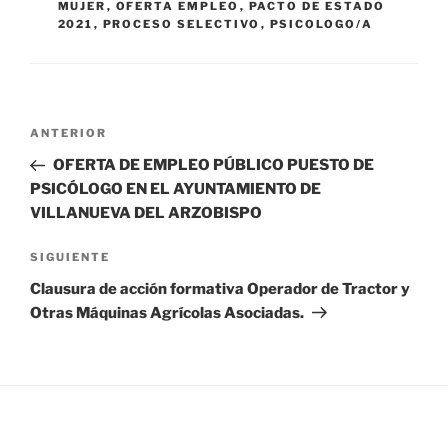
MUJER
,
OFERTA EMPLEO
,
PACTO DE ESTADO
2021
,
PROCESO SELECTIVO
,
PSICOLOGO/A
Navegación
Entrada
ANTERIOR
de
anterior:
OFERTA DE EMPLEO PÚBLICO PUESTO DE
entradas
PSICÓLOGO EN EL AYUNTAMIENTO DE
VILLANUEVA DEL ARZOBISPO
Siguiente
SIGUIENTE
entrada
Clausura de acción formativa Operador de Tractor y
Otras Máquinas Agrícolas Asociadas.