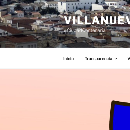
Saltar
al
VILLANUE
contenido
#CiudadCentenaria
Inicio
Transparencia
V