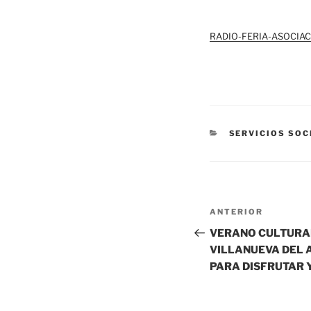
RADIO-FERIA-ASOCIA
CATEGORÍAS
SERVICIOS SOC
Navegación
Entrada
ANTERIOR
de
anterior:
VERANO CULTURAL
entradas
VILLANUEVA DEL 
PARA DISFRUTAR 