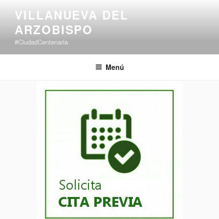
VILLANUEVA DEL
ARZOBISPO
#CiudadCentenaria
Menú