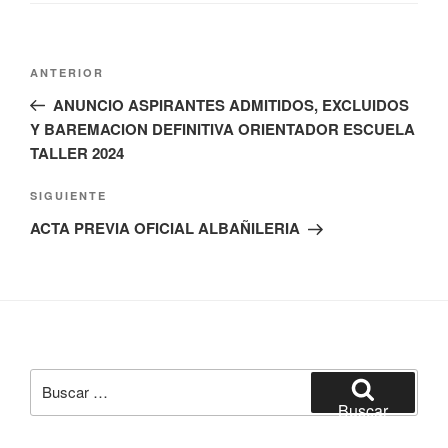
Navegación
Entrada
ANTERIOR
de
anterior:
ANUNCIO ASPIRANTES ADMITIDOS, EXCLUIDOS
entradas
Y BAREMACION DEFINITIVA ORIENTADOR ESCUELA
TALLER 2024
Siguiente
SIGUIENTE
entrada
ACTA PREVIA OFICIAL ALBAÑILERIA
Buscar
por:
Buscar