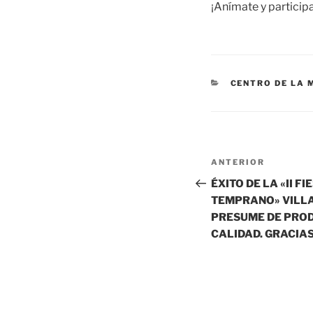
¡Anímate y participa
CATEGORÍAS
CENTRO DE LA 
Navegación
Entrada
ANTERIOR
de
anterior:
ÉXITO DE LA «II F
TEMPRANO» VILL
entradas
PRESUME DE PRO
CALIDAD. GRACIA