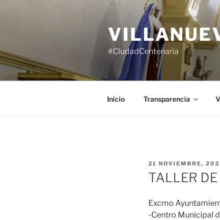
Saltar
al
VILLANUE
contenido
#CiudadCentenaria
Inicio
Transparencia
V
PUBLICADO
21 NOVIEMBRE, 202
EL
TALLER DE
Excmo Ayuntamiento
-Centro Municipal d