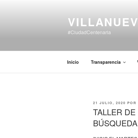
Saltar
al
VILLANUEV
contenido
#CiudadCentenaria
Inicio
Transparencia
PUBLICADO
21 JULIO, 2020
POR
EL
TALLER DE
BÚSQUEDA