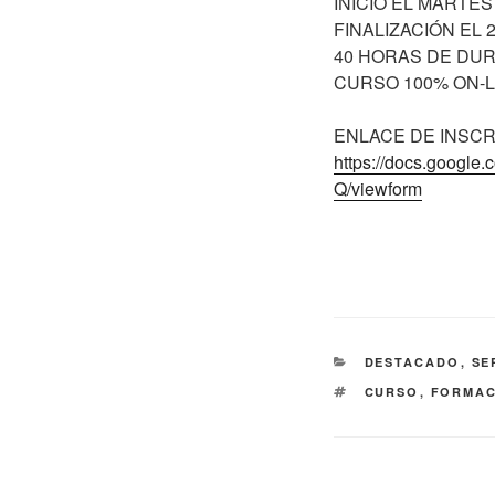
INICIO EL MARTES
FINALIZACIÓN EL 
40 HORAS DE DU
CURSO 100% ON-L
ENLACE DE INSCR
https://docs.goog
Q/viewform
CATEGORÍAS
DESTACADO
,
SE
ETIQUETAS
CURSO
,
FORMAC