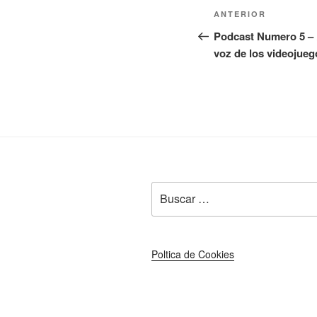
Navegación
Entrada
ANTERIOR
de
anterior:
Podcast Numero 5 – ¿
voz de los videojue
entradas
Buscar
por:
Poltica de Cookies