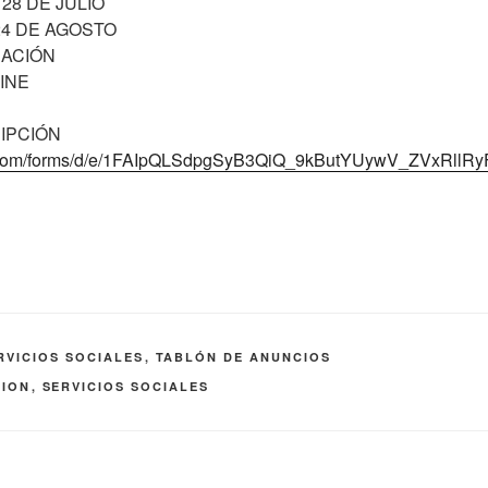
 28 DE JULIO
24 DE AGOSTO
RACIÓN
INE
IPCIÓN
le.com/forms/d/e/1FAIpQLSdpgSyB3QiQ_9kButYUywV_ZVxRllR
RVICIOS SOCIALES
,
TABLÓN DE ANUNCIOS
ION
,
SERVICIOS SOCIALES